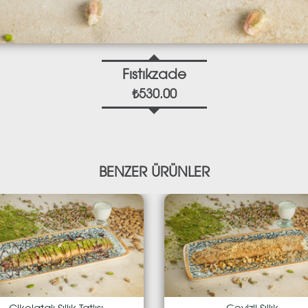
Fıstıkzade
₺530.00
BENZER ÜRÜNLER