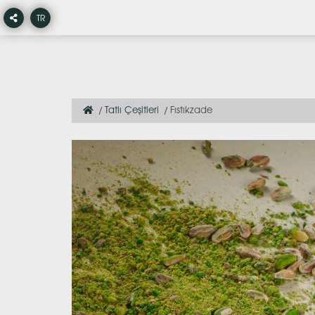
TR
Tatlı Çeşitleri
Fıstıkzade