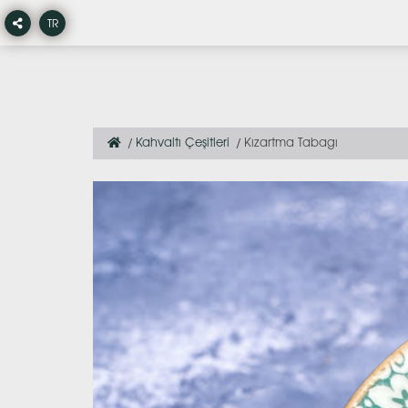
TR
Kahvaltı Çeşitleri
Kızartma Tabagı